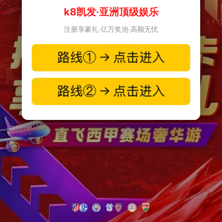
k8凯发·亚洲顶级娱乐
注册享豪礼·亿万奖池·高额无忧